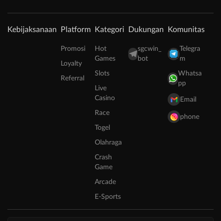
Kebijaksanaan
Platform
Kategori
Dukungan
Komunitas
Promosi
Hot
sgcwin_
Telegra
Games
bot
m
Loyalty
Slots
Whatsa
Referral
pp
Live
Casino
Email
Race
phone
Togel
Olahraga
Crash
Game
Arcade
E-Sports