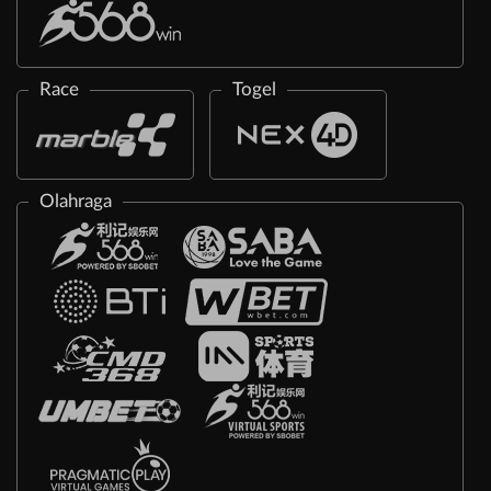
Race
Togel
Olahraga