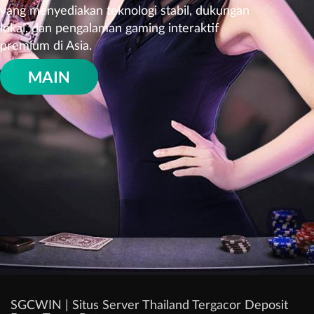
yang menyediakan teknologi stabil, dukungan
lokal, dan pengalaman gaming interaktif
premium di Asia.
MAIN
SGCWIN | Situs Server Thailand Tergacor Deposit