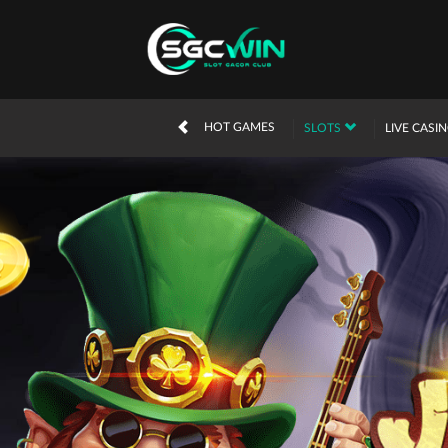
HOT GAMES
SLOTS
LIVE CASI