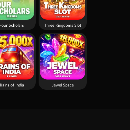
Four Scholars
Three Kingdoms Slot
Trains of India
Jewel Space