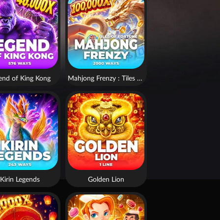
end of King Kong
Mahjong Frenzy : Tiles of Fortunes
Kirin Legends
Golden Lion