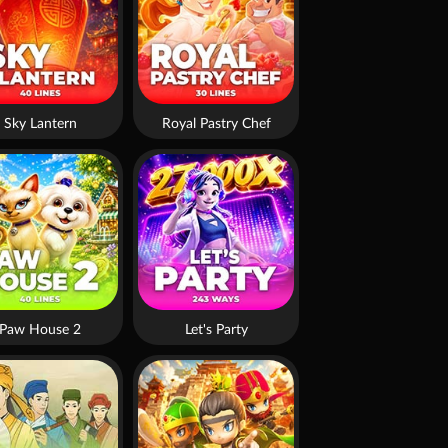
Sky Lantern
Royal Pastry Chef
Paw House 2
Let's Party