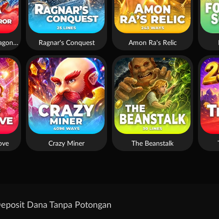
Nezha And The Dragon Emperor
Ragnar's Conquest
Amon Ra's Relic
ove
Crazy Miner
The Beanstalk
Deposit Dana Tanpa Potongan