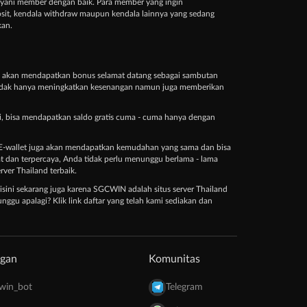
elayani member dengan baik. Para member yang ingin
posit, kendala withdraw maupun kendala lainnya yang sedang
kan.
a akan mendapatkan bonus selamat datang sebagai sambutan
a tidak hanya meningkatkan kesenangan namun juga memberikan
 hari, bisa mendapatkan saldo gratis cuma - cuma hanya dengan
a E-wallet juga akan mendapatkan kemudahan yang sama dan bisa
 dan terpercaya, Anda tidak perlu menunggu berlama - lama
rver Thailand terbaik.
sini sekarang juga karena SGCWIN adalah situs server Thailand
gu apalagi? Klik link daftar yang telah kami sediakan dan
gan
Komunitas
win_bot
Telegram