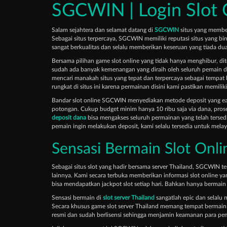
SGCWIN | Login Slot 
Salam sejahtera dan selamat datang di
SGCWIN
situs yang member
Sebagai situs terpercaya, SGCWIN memiliki reputasi situs yang bi
sangat berkualitas dan selalu memberikan keseruan yang tiada du
Bersama pilihan game slot online yang tidak hanya menghibur, dit
sudah ada banyak kemenangan yang diraih oleh seluruh pemain d
mencari manakah situs yang tepat dan terpercaya sebagai tempat
rungkat di situs ini karena permainan disini kami pastikan memiliki
Bandar slot online SGCWIN menyediakan metode deposit yang eas
potongan. Cukup budget minim hanya 10 ribu saja via dana, pros
deposit dana
bisa mengakses seluruh permainan yang telah tersedia
pemain ingin melakukan deposit, kami selalu tersedia untuk melay
Sensasi Bermain Slot Onl
Sebagai situs slot yang hadir bersama server Thailand, SGCWIN te
lainnya. Kami secara terbuka memberikan informasi slot online
bisa mendapatkan jackpot slot setiap hari. Bahkan hanya bermain 
Sensasi bermain di
slot server Thailand
sangatlah epic dan selalu
Secara khusus game slot server Thailand memang tempat bermain yan
resmi dan sudah berlisensi sehingga menjamin keamanan para pe