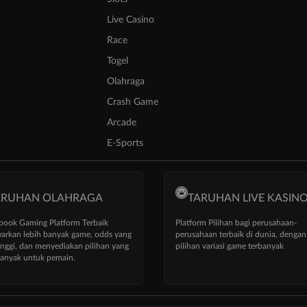
Live Casino
Race
Togel
Olahraga
Crash Game
Arcade
E-Sports
ARUHAN OLAHRAGA
TARUHAN LIVE KASIN
book Gaming Platform Terbaik
Platform Pilihan bagi perusahaan-
rkan lebih banyak game, odds yang
perusahaan terbaik di dunia, dengan
tinggi, dan menyediakan pilihan yang
pilihan variasi game terbanyak
banyak untuk pemain.