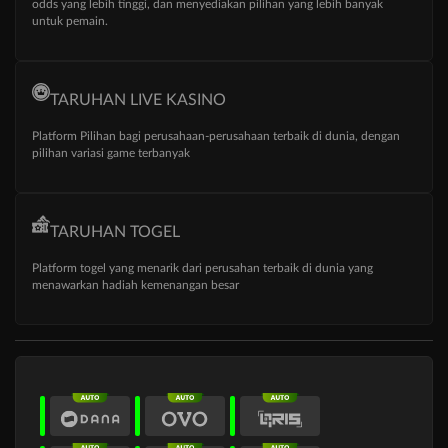
odds yang lebih tinggi, dan menyediakan pilihan yang lebih banyak
untuk pemain.
TARUHAN LIVE KASINO
Platform Pilihan bagi perusahaan-perusahaan terbaik di dunia, dengan
pilihan variasi game terbanyak
TARUHAN TOGEL
Platform togel yang menarik dari perusahan terbaik di dunia yang
menawarkan hadiah kemenangan besar