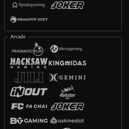
Arcade