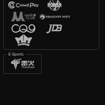
E-Sports