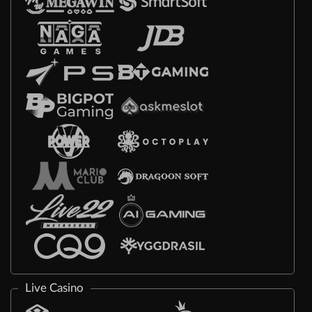
Live Casino