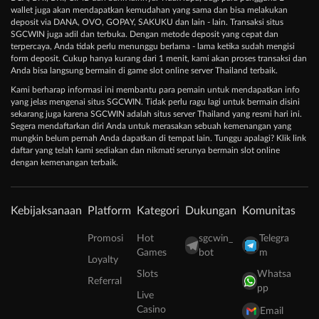
wallet juga akan mendapatkan kemudahan yang sama dan bisa melakukan
deposit via DANA, OVO, GOPAY, SAKUKU dan lain - lain. Transaksi situs
SGCWIN juga adil dan terbuka. Dengan metode deposit yang cepat dan
terpercaya, Anda tidak perlu menunggu berlama - lama ketika sudah mengisi
form deposit. Cukup hanya kurang dari 1 menit, kami akan proses transaksi dan
Anda bisa langsung bermain di game slot online server Thailand terbaik.
Kami berharap informasi ini membantu para pemain untuk mendapatkan info
yang jelas mengenai situs SGCWIN. Tidak perlu ragu lagi untuk bermain disini
sekarang juga karena SGCWIN adalah situs server Thailand yang resmi hari ini.
Segera mendaftarkan diri Anda untuk merasakan sebuah kemenangan yang
mungkin belum pernah Anda dapatkan di tempat lain. Tunggu apalagi? Klik link
daftar yang telah kami sediakan dan nikmati serunya bermain slot online
dengan kemenangan terbaik.
Kebijaksanaan
Platform
Kategori
Dukungan
Komunitas
Promosi
Hot
sgcwin_
Telegra
Games
bot
m
Loyalty
Slots
Whatsa
Referral
pp
Live
Casino
Email