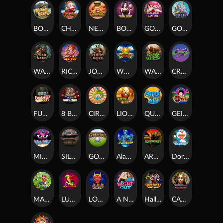
BONUS BEAR
CHRISTMAS GIFT
NEZHA DEMON REBORN
BOBA BOBA
GOLDEN LOTUS
GOD LIST
WAR SAINT
RICH AND WEALTHY
JOURNEY WEST
WORLD CUP FRENZY
WATER MARGIN
CRAZY 7
FUNKEY MONKEY
8 BALL SLOTS
CIRCUS
LION KING
QUEEN OF THE NILE
GEISHA
MISS KITTY
SILVER BULLET
GOLDEN TOUR
Aladdin Wishes
ARCHER
Doraemon
MARIO GOLF
LUCKY JOKER 5
LONG LONG LONG
A NIGHT OUT
Halloween Fortune
CAT QUEEN