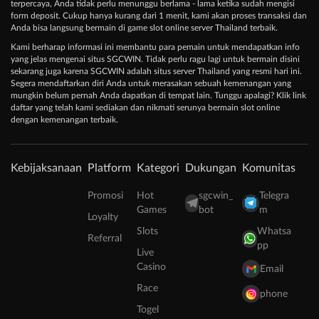
terpercaya, Anda tidak perlu menunggu berlama - lama ketika sudah mengisi
form deposit. Cukup hanya kurang dari 1 menit, kami akan proses transaksi dan
Anda bisa langsung bermain di game slot online server Thailand terbaik.
Kami berharap informasi ini membantu para pemain untuk mendapatkan info
yang jelas mengenai situs SGCWIN. Tidak perlu ragu lagi untuk bermain disini
sekarang juga karena SGCWIN adalah situs server Thailand yang resmi hari ini.
Segera mendaftarkan diri Anda untuk merasakan sebuah kemenangan yang
mungkin belum pernah Anda dapatkan di tempat lain. Tunggu apalagi? Klik link
daftar yang telah kami sediakan dan nikmati serunya bermain slot online
dengan kemenangan terbaik.
Kebijaksanaan
Platform
Kategori
Dukungan
Komunitas
Promosi
Hot
sgcwin_
Telegra
Games
bot
m
Loyalty
Slots
Whatsa
Referral
pp
Live
Casino
Email
Race
phone
Togel