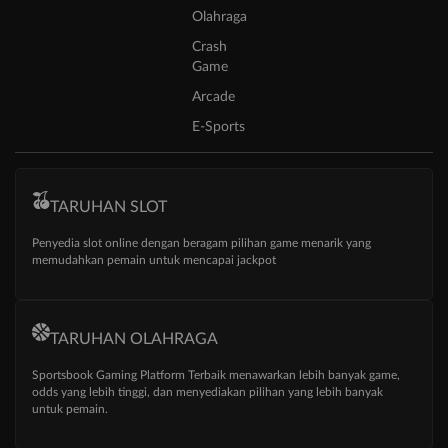
Olahraga
Crash
Game
Arcade
E-Sports
TARUHAN SLOT
Penyedia slot online dengan beragam pilihan game menarik yang
memudahkan pemain untuk mencapai jackpot
TARUHAN OLAHRAGA
Sportsbook Gaming Platform Terbaik menawarkan lebih banyak game,
odds yang lebih tinggi, dan menyediakan pilihan yang lebih banyak
untuk pemain.