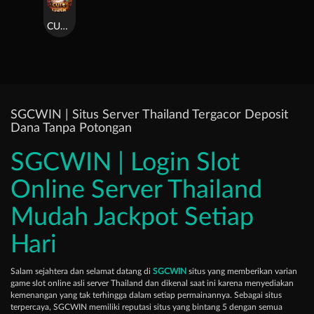
CUTE TIGER
SGCWIN | Situs Server Thailand Tergacor Deposit
Dana Tanpa Potongan
SGCWIN | Login Slot
Online Server Thailand
Mudah Jackpot Setiap
Hari
Salam sejahtera dan selamat datang di
SGCWIN
situs yang memberikan varian
game slot online asli server Thailand dan dikenal saat ini karena menyediakan
kemenangan yang tak terhingga dalam setiap permainannya. Sebagai situs
terpercaya, SGCWIN memiliki reputasi situs yang bintang 5 dengan semua