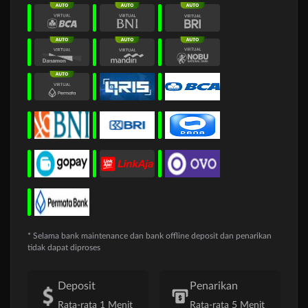
* Selama bank maintenance dan bank offline deposit dan penarikan
tidak dapat diproses
Deposit
Penarikan
Rata-rata 1 Menit
Rata-rata 5 Menit