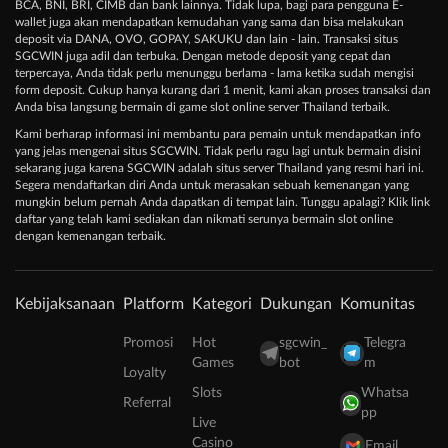
BCA, BNI, BRI, CIMB dan bank lainnya. Tidak lupa, bagi para pengguna E-
wallet juga akan mendapatkan kemudahan yang sama dan bisa melakukan
deposit via DANA, OVO, GOPAY, SAKUKU dan lain - lain. Transaksi situs
SGCWIN juga adil dan terbuka. Dengan metode deposit yang cepat dan
terpercaya, Anda tidak perlu menunggu berlama - lama ketika sudah mengisi
form deposit. Cukup hanya kurang dari 1 menit, kami akan proses transaksi dan
Anda bisa langsung bermain di game slot online server Thailand terbaik.
Kami berharap informasi ini membantu para pemain untuk mendapatkan info
yang jelas mengenai situs SGCWIN. Tidak perlu ragu lagi untuk bermain disini
sekarang juga karena SGCWIN adalah situs server Thailand yang resmi hari ini.
Segera mendaftarkan diri Anda untuk merasakan sebuah kemenangan yang
mungkin belum pernah Anda dapatkan di tempat lain. Tunggu apalagi? Klik link
daftar yang telah kami sediakan dan nikmati serunya bermain slot online
dengan kemenangan terbaik.
Kebijaksanaan
Platform
Kategori
Dukungan
Komunitas
Promosi
Hot
sgcwin_
Telegra
Games
bot
m
Loyalty
Slots
Whatsa
Referral
pp
Live
Casino
Email