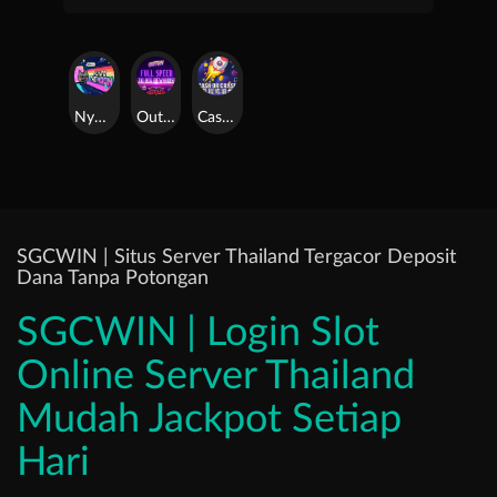
Nyan Cat
Out Run
Cash Or Crash
SGCWIN | Situs Server Thailand Tergacor Deposit
Dana Tanpa Potongan
SGCWIN | Login Slot
Online Server Thailand
Mudah Jackpot Setiap
Hari