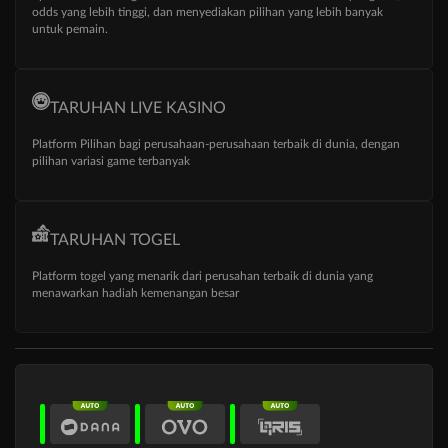
odds yang lebih tinggi, dan menyediakan pilihan yang lebih banyak
untuk pemain.
TARUHAN LIVE KASINO
Platform Pilihan bagi perusahaan-perusahaan terbaik di dunia, dengan
pilihan variasi game terbanyak
TARUHAN TOGEL
Platform togel yang menarik dari perusahan terbaik di dunia yang
menawarkan hadiah kemenangan besar