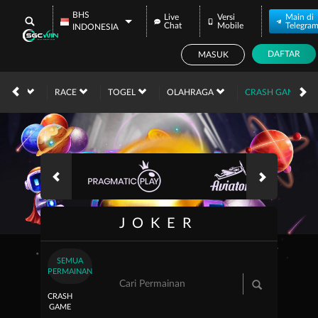
BHS
Live
Versi
Main di
Chat
Mobile
Telegra
INDONESIA
DAFTAR
MASUK
CASINO
RACE
TOGEL
OLAHRAGA
CRASH GAME
JOKER
SEMUA
PERMAINAN
CRASH
GAME