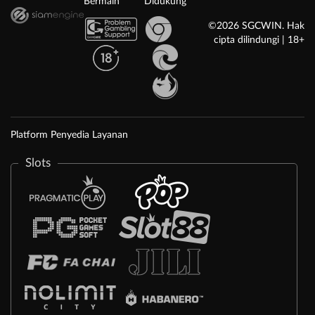
Bermain
Didukung
©2026 SGCWIN. Hak
cipta dilindungi | 18+
Platform Penyedia Layanan
Slots