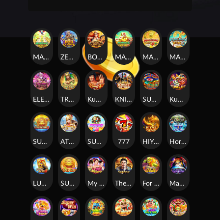
MAHJONG：ORIGIN
ZEUS OF OLYMPUS
BOUNTY EXPRESS
MAHJONG: ORIGIN 2
MAHJONG WAYS 3+
MAHJONG WAYS 3
ELECTRIC ZEUS
TREASURES OF AZTEC Z
KungFu
KNIGHT ARTHUR
SUPER AWESOME
Kung Hei
SUPER GEMS 2
ATHENA LUCKY SPREAD
SUGAR BOOM
777
HIYAS GEMS
Horde 2 Winter
LUCKY ACE 2
SUPER GEMS
My Lord
The Empire
For The Horde
Madame Caroline