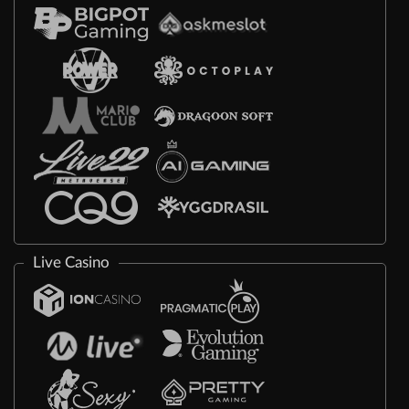
Live Casino