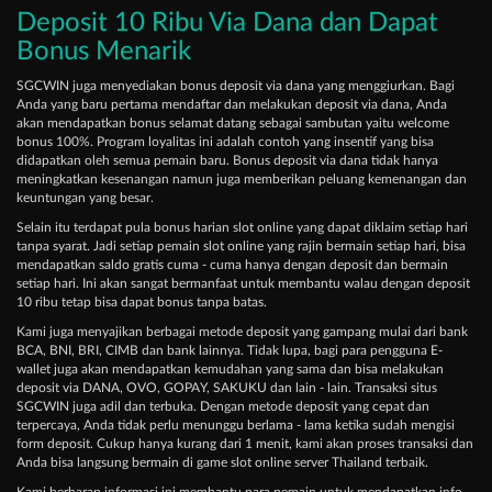
Deposit 10 Ribu Via Dana dan Dapat
Bonus Menarik
SGCWIN juga menyediakan bonus deposit via dana yang menggiurkan. Bagi
Anda yang baru pertama mendaftar dan melakukan deposit via dana, Anda
akan mendapatkan bonus selamat datang sebagai sambutan yaitu welcome
bonus 100%. Program loyalitas ini adalah contoh yang insentif yang bisa
didapatkan oleh semua pemain baru. Bonus deposit via dana tidak hanya
meningkatkan kesenangan namun juga memberikan peluang kemenangan dan
keuntungan yang besar.
Selain itu terdapat pula bonus harian slot online yang dapat diklaim setiap hari
tanpa syarat. Jadi setiap pemain slot online yang rajin bermain setiap hari, bisa
mendapatkan saldo gratis cuma - cuma hanya dengan deposit dan bermain
setiap hari. Ini akan sangat bermanfaat untuk membantu walau dengan deposit
10 ribu tetap bisa dapat bonus tanpa batas.
Kami juga menyajikan berbagai metode deposit yang gampang mulai dari bank
BCA, BNI, BRI, CIMB dan bank lainnya. Tidak lupa, bagi para pengguna E-
wallet juga akan mendapatkan kemudahan yang sama dan bisa melakukan
deposit via DANA, OVO, GOPAY, SAKUKU dan lain - lain. Transaksi situs
SGCWIN juga adil dan terbuka. Dengan metode deposit yang cepat dan
terpercaya, Anda tidak perlu menunggu berlama - lama ketika sudah mengisi
form deposit. Cukup hanya kurang dari 1 menit, kami akan proses transaksi dan
Anda bisa langsung bermain di game slot online server Thailand terbaik.