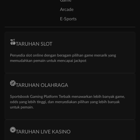
Game
Arcade
E-Sports
TARUHAN SLOT
Penyedia slot online dengan beragam pilihan game menarik yang
memudahkan pemain untuk mencapai jackpot
TARUHAN OLAHRAGA
Sportsbook Gaming Platform Terbaik menawarkan lebih banyak game,
odds yang lebih tinggi, dan menyediakan pilihan yang lebih banyak
untuk pemain.
TARUHAN LIVE KASINO