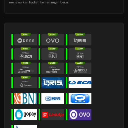
menawarkan hadiah kemenangan besar