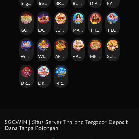
Sugar Candy Bonanza
Treasures of Olympus 1000
BREAK THE BANK
BUNNY VIP NIGHT
DIAMOND KING
EYES OF RA
GOLDEN FORTUNE HORSE
LADY OF RA
LUCKY TIGER
MAGIC PEARLS
THE BIG THE FAT THE UGLY
TIDES OF FORTUNE
WHITE ELEPHANT
WILD MINER
AFRICAN BUFFALO 5000
APHRODITE’S BLESSING
MEGA FORTUNE OX
SUSHI RUSH
DRACULA’S CASTLE BANQUET
DRAGON FORTUNE
MR DIAMOND DELUXE
SGCWIN | Situs Server Thailand Tergacor Deposit
Dana Tanpa Potongan