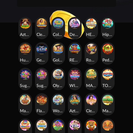
Aztec Rush Bonanza
Cleopatra's Treasure
Colour Game Mega Bonus
Dear Senpai
HEAVENLY FEAST WITH WUKONG
Hippo Splash
Hunk Cai Shen
Gems of Valhalla
Gold Rush Bonanza
REDBEARD TREASURE
Rooster Blitz
Pedas Gila
Sugar Blast
Sugar Blast Frenzy
Olympus Fortune
WILD WITCH SUGAR BONANZA
MAYA TEMPLE OF FORTUNE
TOMYUM BONANZA
Mahjong Beauty
Flame of Fortune
Wonder Ace
Aztec Fortune
Cleopatra's Fortune Ways
Mahjong Dragon Ways