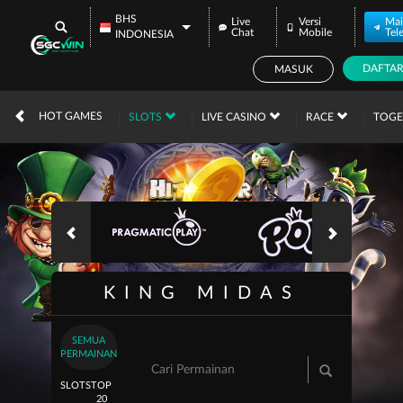
BHS
Live
Versi
Mai
Chat
Mobile
Tel
INDONESIA
DAFTA
MASUK
IDR
12,701,649,
HOT GAMES
SLOTS
LIVE CASINO
RACE
TOG
KING MIDAS
SEMUA
PERMAINAN
SLOTS
TOP
20