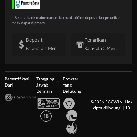
* Selama bank maintenance dan bank offline deposit dan penarikan
tidak dapat diproses
Deposit
Penarikan
Rata-rata 1 Menit
Rata-rata 5 Menit
Bersertifikasi
Tanggung
Browser
Dari
Jawab
Yang
Bermain
Didukung
©2026 SGCWIN. Hak
cipta dilindungi | 18+