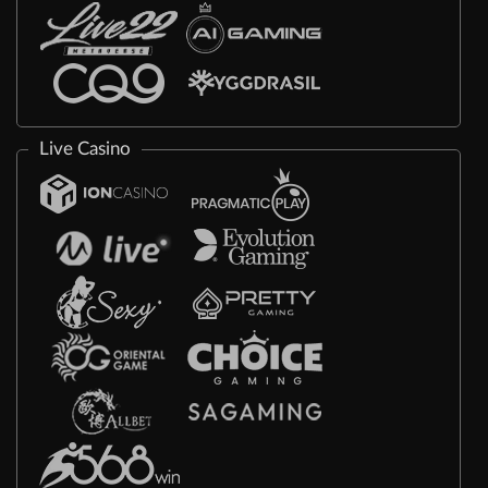
Live Casino