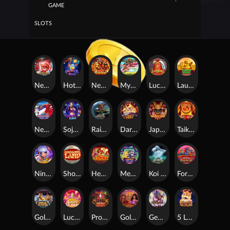
GAME
SLOTS
Nexus Koi Gate
Hot Hot Nexus
Nexus Wealth Inn
Mystic Fortune Nexus
Lucky Lucky Nexus
Laughing Buddha Nexus
Nexus Knockout Football Rush
Soju Bomb
Raiden Shogun
Daruma Impact
Japanese Mask
Taiko Beats
Nine Tails
Shoguns Land
Hey Sushi
Meow Janken
Koi Koi Treasure
Fortune Dragon Joy
Gold Koi Fortune
Lucky Durian
Prosperity Horse
Golden Taj Mahal
Genie's Showtime
5 Lucky Lions