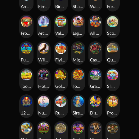
Arctic Wonders
Fire Rooster
Bird Of Thunder
Shaolin Fortunes
Ways Of Fortune
Fortune Dogs
Frontier Fortunes
Arctic Hunt
Valentine Monchy
Legend Of Nezha
All For One
Scopa
Pumpkin Patch
Wild Flow
Flying High
Mighty Medusa
CashReef
Queen Of Queens 2
Tooty Fruity Fruits
Hot Hot Summer
Golden Unicorn
Tower Of Pizza
Grape Escape
Slime Party
12 Zodiacs
Nuwa
Ruffled Up
Siren's Spell
Disco Funk
Prost!