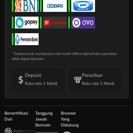
* Selama bank maintenance dan bank offline deposit dan penarikan
tidak dapat diproses
Deposit
Penarikan
Rata-rata 1 Menit
Rata-rata 5 Menit
Bersertifikasi
Tanggung
Browser
Dari
Jawab
Yang
Bermain
Didukung