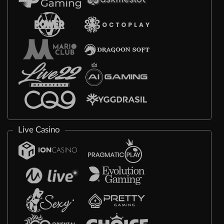
Live Casino